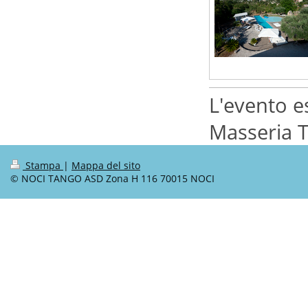
L'evento e
Masseria T
Stampa
|
Mappa del sito
© NOCI TANGO ASD Zona H 116 70015 NOCI