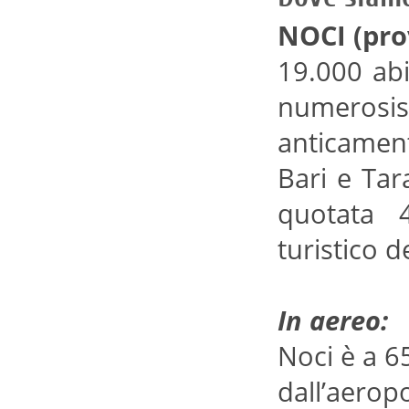
NOCI (prov
19.000 abi
numerosi
anticament
Bari e Tar
quotata 
turistico de
In aereo:
Noci è a 6
dall’aeropo